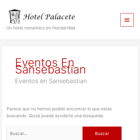
Ir
Men
al
contenido
princ
Un hotel romantico en Hondarribia
Buscar
por:
Eventos En
Sansebastian
Eventos en Sansebastian
Parece que no hemos podido encontrar lo que estás
buscando. Quizá pueda ayudarte una búsqueda.