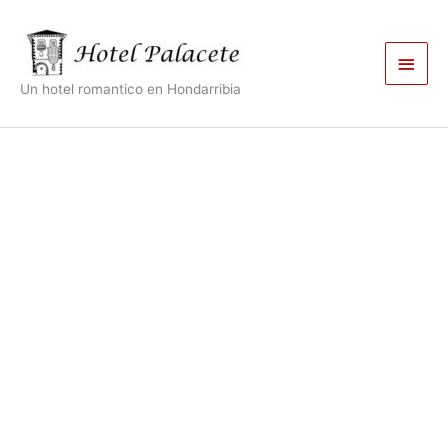
Ir
Men
al
contenido
princ
Un hotel romantico en Hondarribia