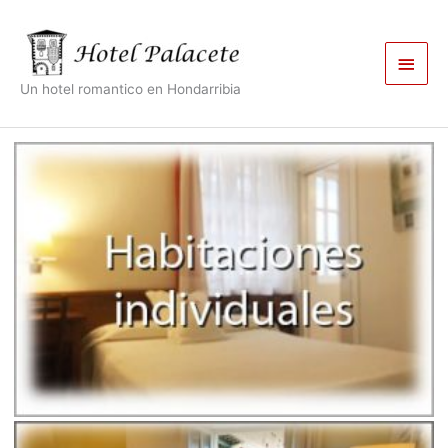
Ir
Men
al
contenido
princ
Un hotel romantico en Hondarribia