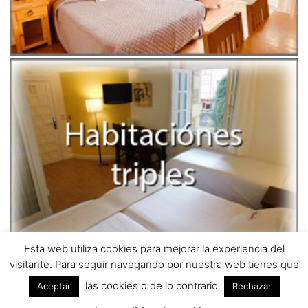
Esta web utiliza cookies para mejorar la experiencia del
visitante. Para seguir navegando por nuestra web tienes que
las cookies o de lo contrario
Copyright © 2026
HotelPalacete.net
| Diseñado por
Aceptar
Rechazar
APPbera.com