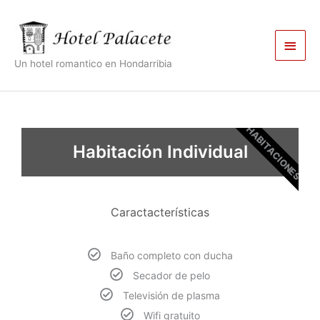
Ir
Men
al
contenido
princ
Un hotel romantico en Hondarribia
HABITACIONES
Habitación Individual
Caractacterísticas
Baño completo con ducha
Secador de pelo
Televisión de plasma
Wifi gratuito